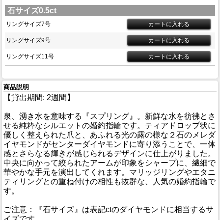
石サイズ0.5ct
リングサイズ7号
リングサイズ9号
リングサイズ11号
商品説明
【貸出期間: 2週間】
泉、湧き水を意味する『スプリング』。新鮮な水を彷彿とさ
せる純粋なシルエットの婚約指輪です。ティアドロップ状に
優しく整えられた爪と、あふれる光の露の様な２石のメレダ
イヤモンドがセンターダイヤモンドに寄り添うことで、一体
感とさらなる輝きが感じられるデザインに仕上がりました。
中央に向かって絞られたアームが印象をシャープに、繊細で
華やかな手元を演出してくれます。マリッジリングやエタニ
ティリングとの重ね付けの相性も抜群な、人気の婚約指輪で
す。
ご注意：『石サイズ』は表記ctのダイヤモンドに相当するサ
イズです。