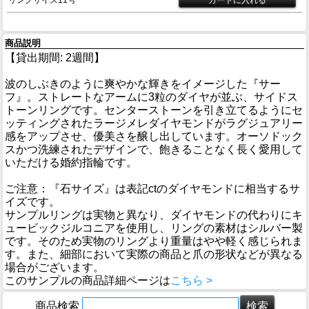
商品説明
【貸出期間: 2週間】
波のしぶきのように爽やかな輝きをイメージした『サー
フ』。ストレートなアームに3粒のダイヤが並ぶ、サイドス
トーンリングです。センターストーンを引き立てるようにセ
ッティングされたラージメレダイヤモンドがラグジュアリー
感をアップさせ、優美さを醸し出しています。オーソドック
スかつ洗練されたデザインで、飽きることなく長く愛用して
いただける婚約指輪です。
ご注意：『石サイズ』は表記ctのダイヤモンドに相当するサ
イズです。
サンプルリングは実物と異なり、ダイヤモンドの代わりにキ
ュービックジルコニアを使用し、リングの素材はシルバー製
です。そのため実物のリングより重量はやや軽く感じられま
す。また、細部において実際の商品と爪の形状などが異なる
場合がございます。
このサンプルの商品詳細ページは
こちら >
商品検索