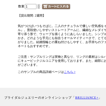
数量
【貸出期間: 2週間】
気がつけばいつもそばに。二人のナチュラルで優しい空気感を
ル』。普段使いしやすいストレートアームに、繊細なメレダイ
寄り添う形で、ウェーブを描くようにあしらいました。シンプ
かさ。どのような手元にも似合うオールマイティーさで、とて
がりました。結婚指輪との重ね付けもしやすく、お手持ちのフ
ネートもおすすめです。
ご注意：サンプルリングは実物と異なり、リングの素材はシル
にキュービックジルコニアを使用しております。また、細部に
がございます。
このサンプルの商品詳細ページは
こちら >
ブライダルジュエリーのオンラインショップ「
BRILLIANCE+
」