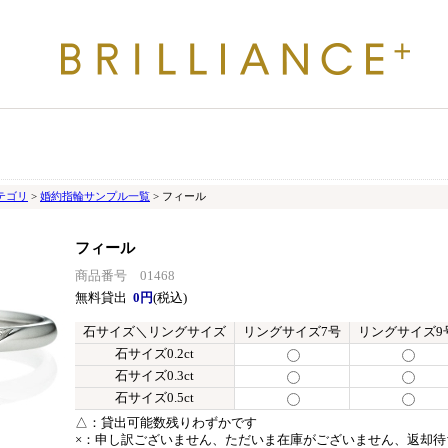
テゴリ
>
婚約指輪サンプル一覧
> フィール
フィール
商品番号 01468
無料貸出
0円
(税込)
石サイズ＼リングサイズ
リングサイズ7号
リングサイズ9
石サイズ0.2ct
石サイズ0.3ct
石サイズ0.5ct
△：
貸出可能数残りわずかです
×：
申し訳ございません、ただいま在庫がございません、返却待