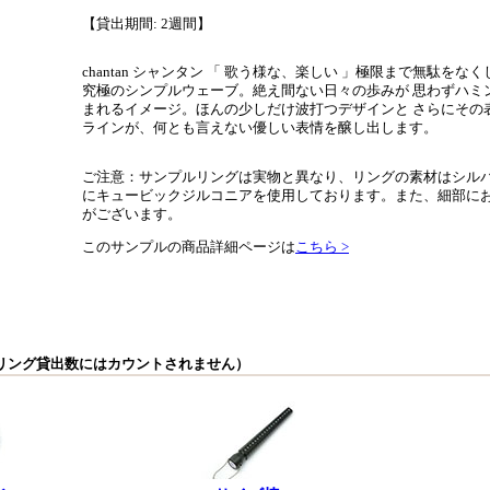
【貸出期間: 2週間】
chantan シャンタン 「 歌う様な、楽しい 」極限まで無駄を
究極のシンプルウェーブ。絶え間ない日々の歩みが 思わずハミ
まれるイメージ。ほんの少しだけ波打つデザインと さらにその
ラインが、何とも言えない優しい表情を醸し出します。
ご注意：サンプルリングは実物と異なり、リングの素材はシル
にキュービックジルコニアを使用しております。また、細部に
がございます。
このサンプルの商品詳細ページは
こちら >
リング貸出数にはカウントされません）