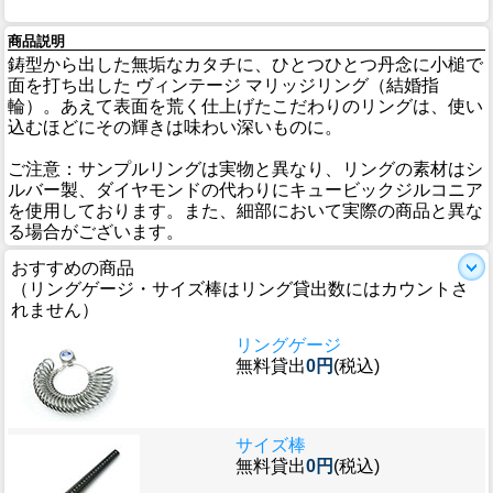
商品説明
鋳型から出した無垢なカタチに、ひとつひとつ丹念に小槌で
面を打ち出した ヴィンテージ マリッジリング（結婚指
輪）。あえて表面を荒く仕上げたこだわりのリングは、使い
込むほどにその輝きは味わい深いものに。
ご注意：サンプルリングは実物と異なり、リングの素材はシ
ルバー製、ダイヤモンドの代わりにキュービックジルコニア
を使用しております。また、細部において実際の商品と異な
る場合がございます。
おすすめの商品
（リングゲージ・サイズ棒はリング貸出数にはカウントさ
れません）
リングゲージ
無料貸出
0円
(税込)
サイズ棒
無料貸出
0円
(税込)